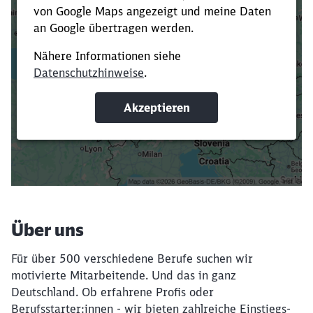
Es dauert dir zu lange?
Verkürze die Ladezeit, indem du Suchbegriffe
oder Filter hinzufügst.
Suchbegriffe eingeben
Filter setzen
Über uns
Für über 500 verschiedene Berufe suchen wir
motivierte Mitarbeitende. Und das in ganz
Deutschland. Ob erfahrene Profis oder
Berufsstarter:innen - wir bieten zahlreiche Einstiegs-