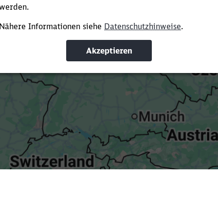
Es dauert dir zu lange?
ürze die Ladezeit, indem du Suchbegriffe oder Filter hinzuf
Suchbegriffe eingeben
Filter setzen