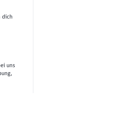
 dich
bei uns
bung,
ießen