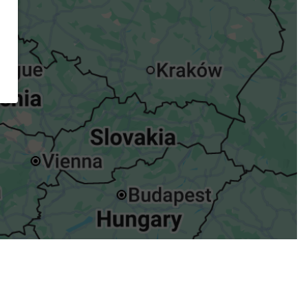
ügst.