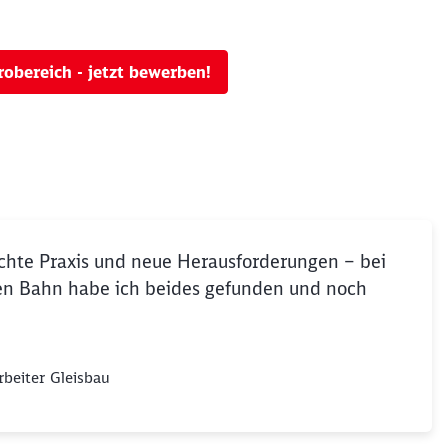
robereich - jetzt bewerben!
echte Praxis und neue Herausforderungen – bei
en Bahn habe ich beides gefunden und noch
rbeiter Gleisbau
Schl
Möchten Sie zu
weitergeleitet werden?