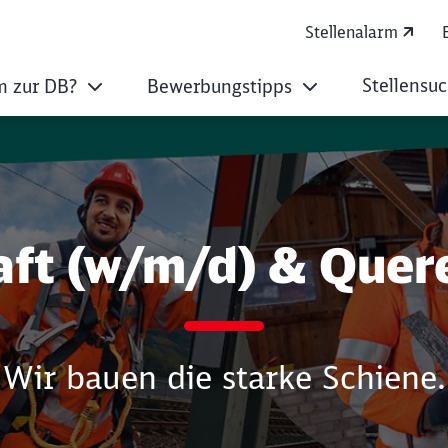
Stellenalarm
Stellensu
 zur DB?
Bewerbungstipps
k, Praxis und Team
aft (w/m/d) & Quere
Wir bauen die starke Schiene.