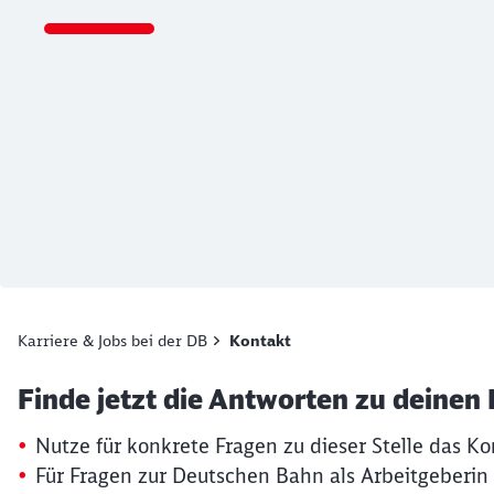
Ende des Sliders
Karriere & Jobs bei der DB
Kontakt
Artikel:
Kontaktformular
Finde jetzt die Antworten zu deinen
19. März 2026, 15:30 Uhr
Nutze für konkrete Fragen zu dieser Stelle das Ko
Für Fragen zur Deutschen Bahn als Arbeitgeberin