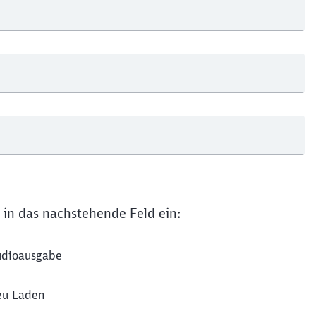
Schl
Möchten Sie zu
weitergeleitet werden?
Abbrechen
Weiter
 in das nachstehende Feld ein:
dioausgabe
u Laden