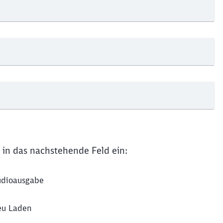
Schl
Möchten Sie zu
weitergeleitet werden?
Abbrechen
Weiter
 in das nachstehende Feld ein:
dioausgabe
u Laden