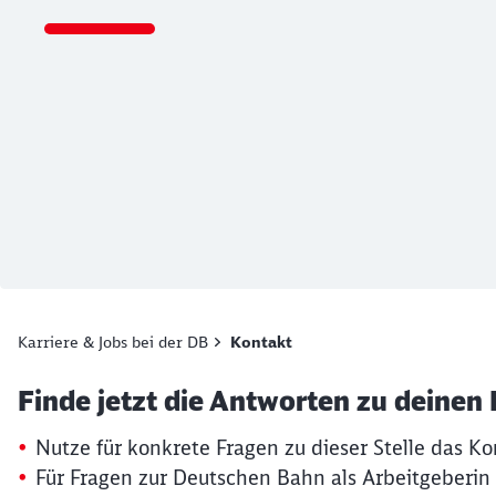
Ende des Sliders
Karriere & Jobs bei der DB
Kontakt
Artikel:
Kontaktformular
Finde jetzt die Antworten zu deinen
19. März 2026, 15:13 Uhr
Nutze für konkrete Fragen zu dieser Stelle das Ko
Für Fragen zur Deutschen Bahn als Arbeitgeberin