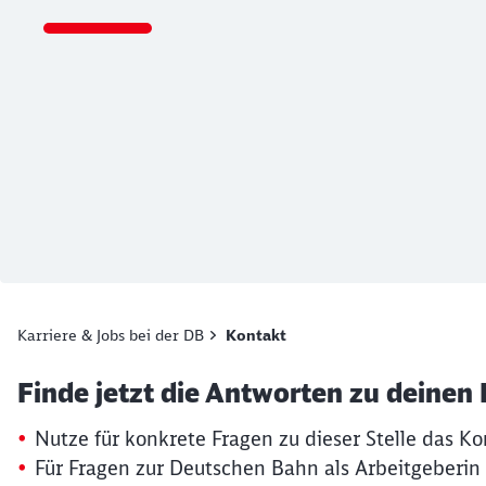
Ende des Sliders
Karriere & Jobs bei der DB
Kontakt
Artikel:
Kontaktformular
Finde jetzt die Antworten zu deinen
19. März 2026, 15:13 Uhr
Nutze für konkrete Fragen zu dieser Stelle das Ko
Für Fragen zur Deutschen Bahn als Arbeitgeberin