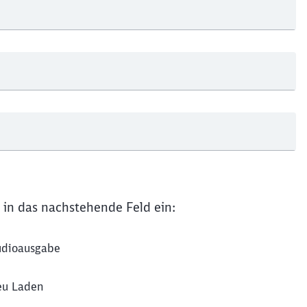
Schl
Möchten Sie zu
weitergeleitet werden?
Abbrechen
Weiter
 in das nachstehende Feld ein:
dioausgabe
u Laden