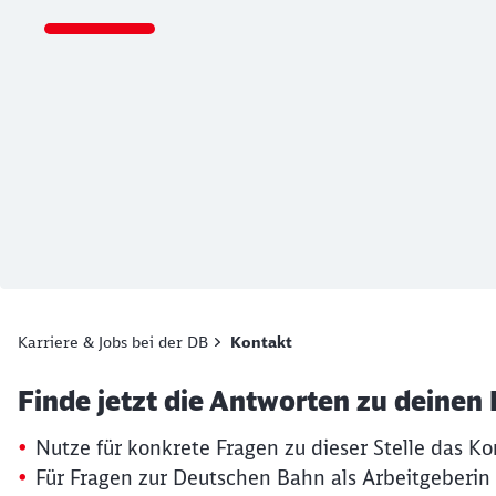
Ende des Sliders
Karriere & Jobs bei der DB
Kontakt
Artikel:
Kontaktformular
Finde jetzt die Antworten zu deinen
19. März 2026, 15:13 Uhr
Nutze für konkrete Fragen zu dieser Stelle das Ko
Für Fragen zur Deutschen Bahn als Arbeitgeberin