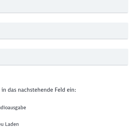
Schl
Möchten Sie zu
weitergeleitet werden?
Abbrechen
Weiter
 in das nachstehende Feld ein:
dioausgabe
u Laden