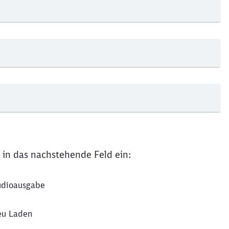
Schl
Möchten Sie zu
weitergeleitet werden?
Abbrechen
Weiter
 in das nachstehende Feld ein:
dioausgabe
u Laden