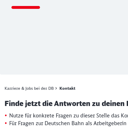
Ende des Sliders
Karriere & Jobs bei der DB
Kontakt
Artikel:
Kontaktformular
Finde jetzt die Antworten zu deinen
19. März 2026, 15:13 Uhr
Nutze für konkrete Fragen zu dieser Stelle das Ko
Für Fragen zur Deutschen Bahn als Arbeitgeberin