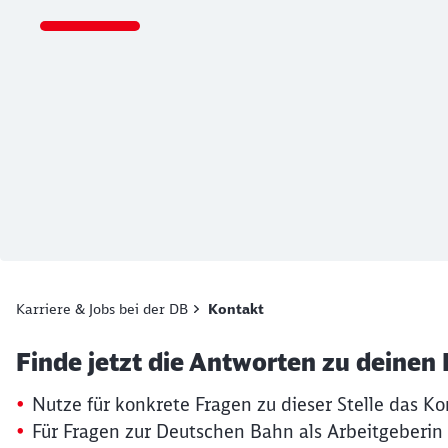
Ende des Sliders
Karriere & Jobs bei der DB
Kontakt
Artikel:
Kontaktformular
Finde jetzt die Antworten zu deinen
19. März 2026, 15:13 Uhr
Nutze für konkrete Fragen zu dieser Stelle das Ko
Für Fragen zur Deutschen Bahn als Arbeitgeberin