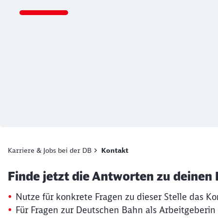
Ende des Sliders
Karriere & Jobs bei der DB
Kontakt
Artikel:
Kontaktformular
Finde jetzt die Antworten zu deinen
19. März 2026, 15:30 Uhr
Nutze für konkrete Fragen zu dieser Stelle das Ko
Für Fragen zur Deutschen Bahn als Arbeitgeberin