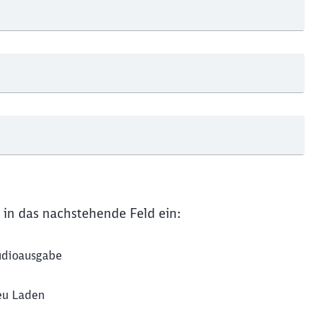
Schl
Möchten Sie zu
weitergeleitet werden?
Abbrechen
Weiter
 in das nachstehende Feld ein:
dioausgabe
u Laden