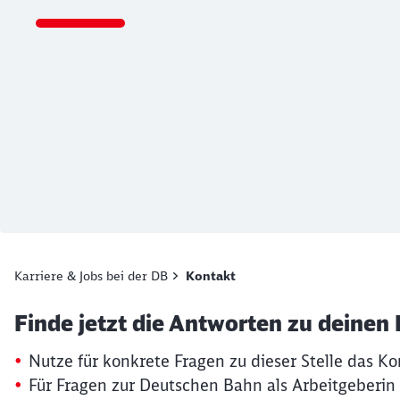
Ende des Sliders
Karriere & Jobs bei der DB
Kontakt
Artikel:
Kontaktformular
Finde jetzt die Antworten zu deinen
19. März 2026, 15:13 Uhr
Nutze für konkrete Fragen zu dieser Stelle das Ko
Für Fragen zur Deutschen Bahn als Arbeitgeberin