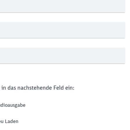
Schl
Möchten Sie zu
weitergeleitet werden?
Abbrechen
Weiter
 in das nachstehende Feld ein:
dioausgabe
u Laden