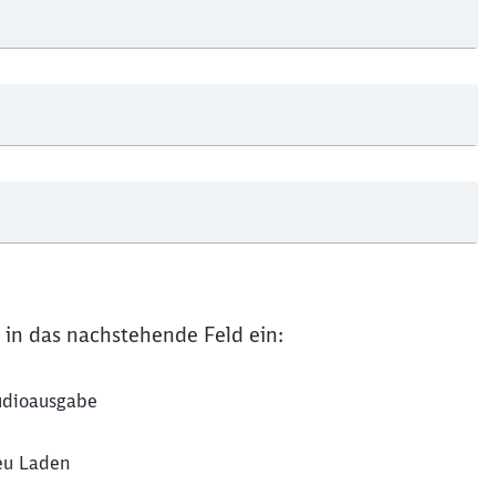
Schl
Möchten Sie zu
weitergeleitet werden?
Abbrechen
Weiter
 in das nachstehende Feld ein:
dioausgabe
u Laden