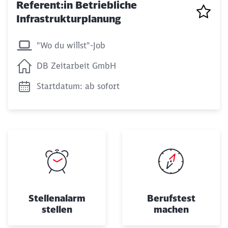
Referent:in Betriebliche
Infrastrukturplanung
"Wo du willst"-Job
DB Zeitarbeit GmbH
Schließen
Startdatum: ab sofort
Möchten Sie zu
weitergeleitet
werden?
Abbrechen
Weiter
Stellenalarm
Berufstest
stellen
machen