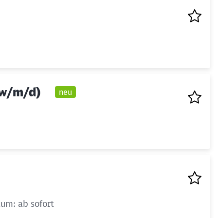
(w/m/d)
neu
tum: ab sofort