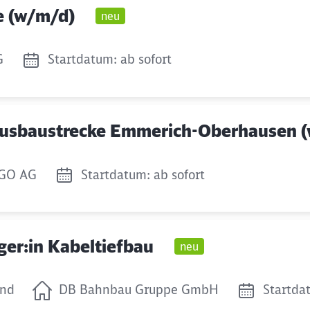
te (w/m/d)
neu
G
Startdatum: ab sofort
 Ausbaustrecke Emmerich-Oberhausen 
aGO AG
Startdatum: ab sofort
ger:in Kabeltiefbau
neu
and
DB Bahnbau Gruppe GmbH
Startda