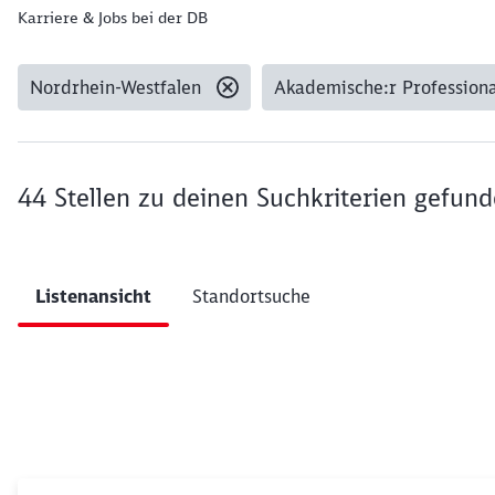
Karriere & Jobs bei der DB
Nordrhein-Westfalen
Akademische:r Professiona
Gesetzte Filter:
44 Stellen
zu deinen Suchkriterien gefun
Ergebnisse pro Seite 10
Listenansicht
Standortsuche
Filter anwenden