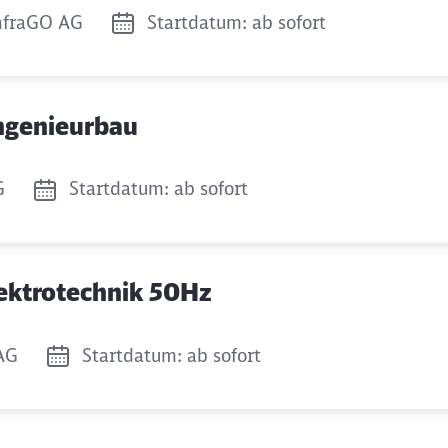
nfraGO AG
Startdatum: ab sofort
Ingenieurbau
G
Startdatum: ab sofort
Elektrotechnik 50Hz
AG
Startdatum: ab sofort
Schl
Möchten Sie zu
weitergeleitet werden?