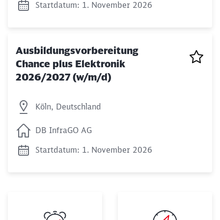
Startdatum: 1. November 2026
Schließen
Möchten Sie zu
weitergeleitet
werden?
Ausbildungsvorbereitung
Abbrechen
Weiter
Chance plus Elektronik
2026/2027 (w/m/d)
Köln, Deutschland
DB InfraGO AG
Startdatum: 1. November 2026