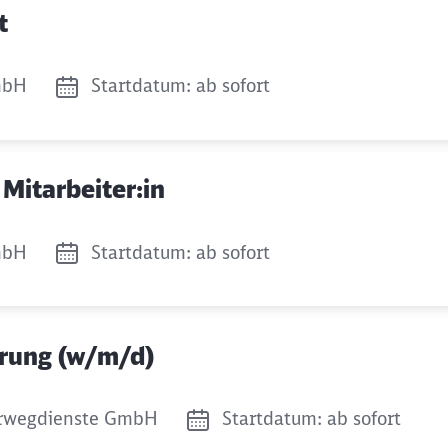
t
mbH
Startdatum: ab sofort
 Mitarbeiter:in
mbH
Startdatum: ab sofort
erung (w/m/d)
rwegdienste GmbH
Startdatum: ab sofort
Schl
Möchten Sie zu
weitergeleitet werden?