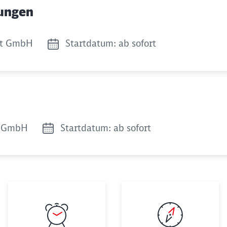
Schl
gungen
Möchten Sie zu
weitergeleitet werden?
it GmbH
Startdatum: ab sofort
Abbrechen
Weiter
t GmbH
Startdatum: ab sofort