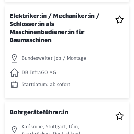
Elektriker:in / Mechaniker:in /
Schlosser:in als
Maschinenbediener:in für
Schließen
Baumaschinen
Möchten Sie zu
weitergeleitet
werden?
Bundesweiter Job / Montage
Abbrechen
Weiter
DB InfraGO AG
Startdatum: ab sofort
Bohrgeräteführer:in
Karlsruhe, Stuttgart, Ulm,
Saarbrücken, Deutschland