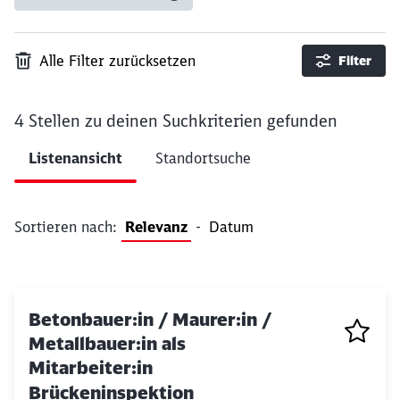
Alle Filter zurücksetzen
Filter
4 Stellen
zu deinen Suchkriterien gefunden
Ergebnisse pro Seite 10
Listenansicht
Standortsuche
Filter anwenden
Sortieren nach:
Relevanz
-
Datum
Betonbauer:in / Maurer:in /
Metallbauer:in als
Mitarbeiter:in
Brückeninspektion