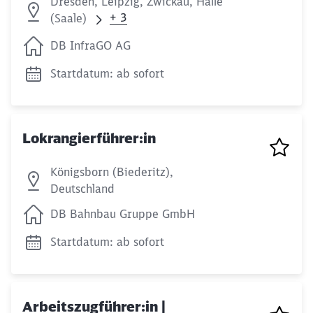
Dresden, Leipzig, Zwickau, Halle
Schließen
+ 3
(Saale)
Möchten Sie zu
weitergeleitet
werden?
DB InfraGO AG
Startdatum: ab sofort
Abbrechen
Weiter
Lokrangierführer:in
Königsborn (Biederitz),
Deutschland
DB Bahnbau Gruppe GmbH
Startdatum: ab sofort
Arbeitszugführer:in |