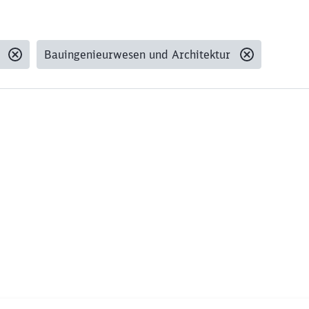
Bauingenieurwesen und Architektur
Schl
Möchten Sie zu
weitergeleitet werden?