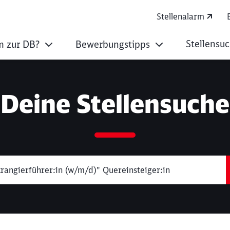
Stellenalarm
Stellensu
 zur DB?
Bewerbungstipps
Deine Stellensuche