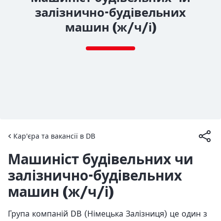
залізнично-будівельних
машин (ж/ч/і)
End of the slider
Кар'єра та вакансії в DB
Article:
Машиніст будівельних чи
залізнично-будівельних
машин (ж/ч/і)
Група компаній DB (Німецька Залізниця) це один з