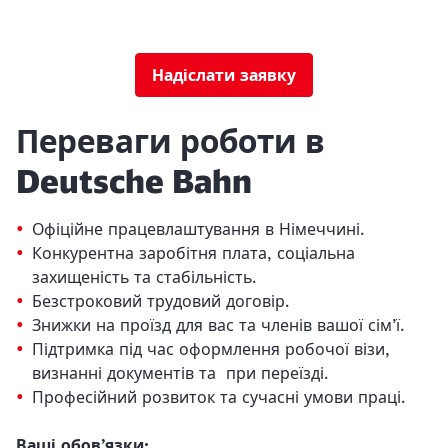
Надіслати заявку
Переваги роботи в
Deutsche Bahn
Офіційне працевлаштування в Німеччині.
Конкурентна заробітня плата, cоціальна
захищеність та стабільність.
Безстроковий трудовий договір.
Close
Знижки на проїзд для вас та членів вашої сім’ї.
Would you like to be forwarded to
?
Підтримка під час оформлення робочої візи,
визнанні документів та при переїзді.
Abort
Go
Професійний розвиток та сучасні умови праці.
Ваші обов’язки: