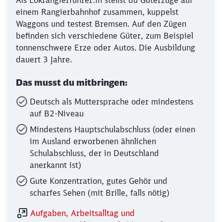
Als Lokrangierführer:in stellst du Güterzüge auf
einem Rangierbahnhof zusammen, kuppelst
Waggons und testest Bremsen. Auf den Zügen
befinden sich verschiedene Güter, zum Beispiel
tonnenschwere Erze oder Autos. Die Ausbildung
dauert 3 Jahre.
Das musst du mitbringen:
Deutsch als Muttersprache oder mindestens
auf B2-Niveau
Mindestens Hauptschulabschluss (oder einen
im Ausland erworbenen ähnlichen
Schulabschluss, der in Deutschland
anerkannt ist)
Gute Konzentration, gutes Gehör und
scharfes Sehen (mit Brille, falls nötig)
Schließen
Möchten Sie zu
weitergeleitet
Aufgaben, Arbeitsalltag und
werden?