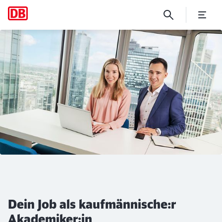
Kaufmännische Jobs im Ma
Klicken, um den folgenden Slider zu überspringen
Dein Job als kaufmännische:r
Akademiker:in