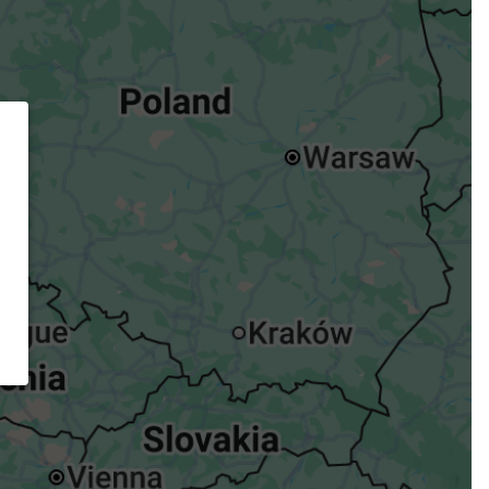
ügst.