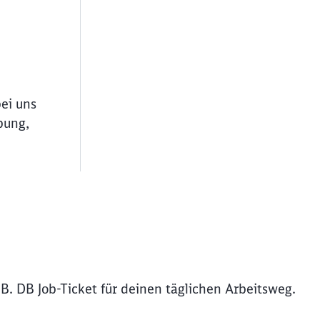
bei uns
bung,
B. DB Job-Ticket für deinen täglichen Arbeitsweg.
ießen