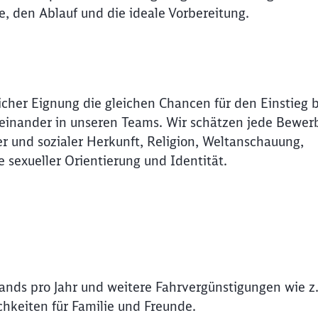
de, den Ablauf und die ideale Vorbereitung.
icher Eignung die gleichen Chancen für den Einstieg 
Miteinander in unseren Teams. Wir schätzen jede Bewer
r und sozialer Herkunft, Religion, Weltanschauung,
e sexueller Orientierung und Identität.
lands pro Jahr und weitere Fahrvergünstigungen wie z.
Schl
Möchten Sie zu
weitergeleitet werden?
hkeiten für Familie und Freunde.