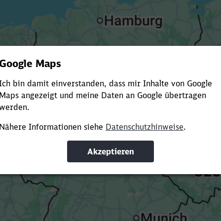
Es dauert dir zu lange?
ürze die Ladezeit, indem du Suchbegriffe oder Filter hinzuf
Suchbegriffe eingeben
Filter setzen