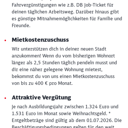
Fahrvergünstigungen wie z.B. DB Job-Ticket für
deinen täglichen Arbeitsweg. Darüber hinaus gibt
es günstige Mitnahmemöglichkeiten für Familie und
Freunde.
Schließen
Möchten Sie zu
weitergeleitet
Mietkostenzuschuss
werden?
Wir unterstützen dich in deiner neuen Stadt
anzukommen! Wenn du vom bisherigen Wohnort
Abbrechen
Weiter
länger als 2,5 Stunden täglich pendeln musst und
dir eine näher gelegene Wohnung mietest,
bekommst du von uns einen Mietkostenzuschuss
von bis zu 400 € pro Monat.
Attraktive Vergütung
Je nach Ausbildungsjahr zwischen 1.324 Euro und
1.531 Euro im Monat sowie Weihnachtsgeld. *
Entgeltbeträge sind gültig ab dem 01.07.2026. Die
Beschäftigungsbedingungen gelten für den weit