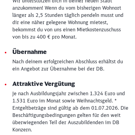
Wir unterstützen dich in deiner neuen Stadt
Schließen
anzukommen! Wenn du vom bisherigen Wohnort
Möchten Sie zu
weitergeleitet
länger als 2,5 Stunden täglich pendeln musst und
werden?
dir eine näher gelegene Wohnung mietest,
bekommst du von uns einen Mietkostenzuschuss
Abbrechen
Weiter
von bis zu 400 € pro Monat.
Übernahme
Nach deinem erfolgreichen Abschluss erhältst du
ein Angebot zur Übernahme bei der DB.
Attraktive Vergütung
Je nach Ausbildungsjahr zwischen 1.324 Euro und
1.531 Euro im Monat sowie Weihnachtsgeld. *
Entgeltbeträge sind gültig ab dem 01.07.2026. Die
Beschäftigungsbedingungen gelten für den weit
überwiegenden Teil der Auszubildenden im DB
Konzern.