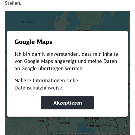
Stellen.
Es dauert dir zu lange?
Verkürze die Ladezeit, indem du Suchbegriffe
oder Filter hinzufügst.
Suchbegriffe eingeben
Filter setzen