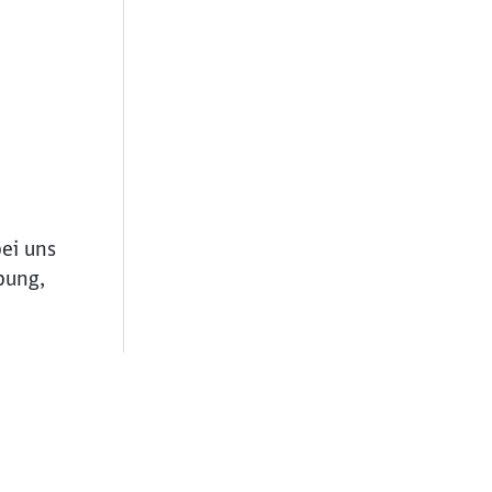
bei uns
bung,
ießen