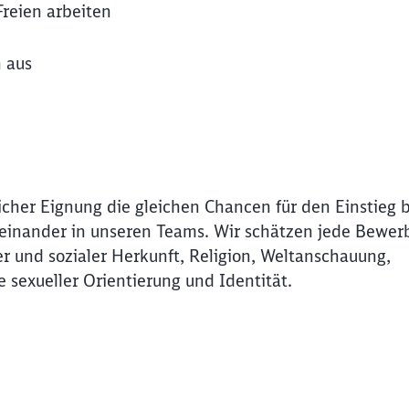
reien arbeiten
h aus
icher Eignung die gleichen Chancen für den Einstieg 
Miteinander in unseren Teams. Wir schätzen jede Bewer
r und sozialer Herkunft, Religion, Weltanschauung,
e sexueller Orientierung und Identität.
Schl
Möchten Sie zu
weitergeleitet werden?