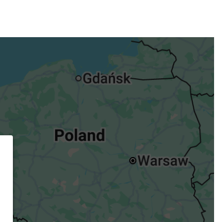
ügst.