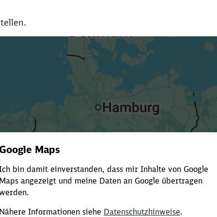
tellen.
Es dauert dir zu lange?
ürze die Ladezeit, indem du Suchbegriffe oder Filter hinzuf