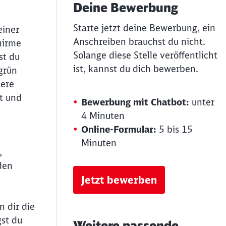
Deine Bewerbung
Starte jetzt deine Bewerbung, ein
einer
Anschreiben brauchst du nicht.
hirme
Solange diese Stelle veröffentlicht
st du
ist, kannst du dich bewerben.
grün
tere
t und
Bewerbung mit Chatbot:
unter
4 Minuten
Online-Formular:
5 bis 15
Minuten
,
den
Jetzt bewerben
 dir die
gst du
Weitere passende