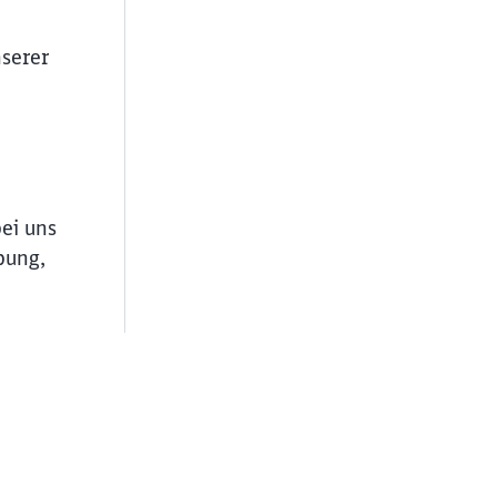
serer
bei uns
bung,