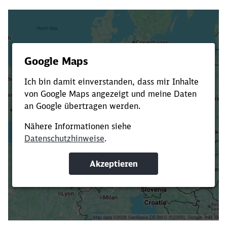
Es dauert dir zu lange?
Verkürze die Ladezeit, indem du Suchbegriffe
oder Filter hinzufügst.
Suchbegriffe eingeben
Filter setzen