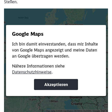
Stellen.
Es dauert dir zu lange?
Verkürze die Ladezeit, indem du Suchbegriffe
oder Filter hinzufügst.
Suchbegriffe eingeben
Filter setzen