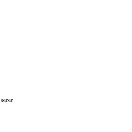
serer
ießen