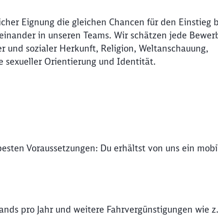
Abbrechen
Weiter
icher Eignung die gleichen Chancen für den Einstieg 
Miteinander in unseren Teams. Wir schätzen jede Bewer
r und sozialer Herkunft, Religion, Weltanschauung,
e sexueller Orientierung und Identität.
 besten Voraussetzungen: Du erhältst von uns ein mob
lands pro Jahr und weitere Fahrvergünstigungen wie z.