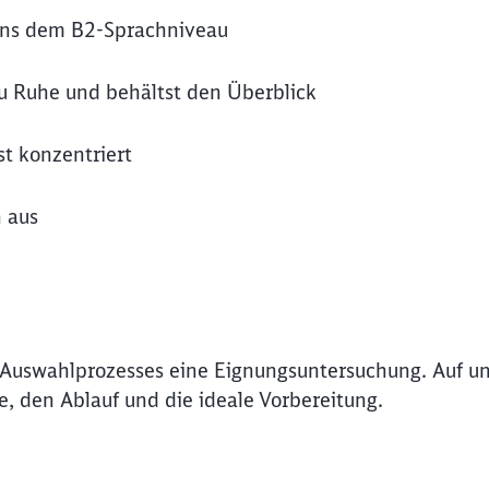
ens dem B2-Sprachniveau
u Ruhe und behältst den Überblick
t konzentriert
h aus
 Auswahlprozesses eine Eignungsuntersuchung. Auf un
de, den Ablauf und die ideale Vorbereitung.
Schl
Möchten Sie zu
weitergeleitet werden?