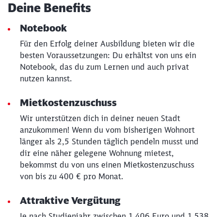
Deine Benefits
werden?
Notebook
Abbrechen
Weiter
Für den Erfolg deiner Ausbildung bieten wir die
besten Voraussetzungen: Du erhältst von uns ein
Notebook, das du zum Lernen und auch privat
nutzen kannst.
Mietkostenzuschuss
Wir unterstützen dich in deiner neuen Stadt
anzukommen! Wenn du vom bisherigen Wohnort
länger als 2,5 Stunden täglich pendeln musst und
dir eine näher gelegene Wohnung mietest,
bekommst du von uns einen Mietkostenzuschuss
von bis zu 400 € pro Monat.
Attraktive Vergütung
Je nach Studienjahr zwischen 1.406 Euro und 1.538