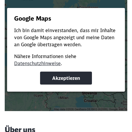
Es dauert dir zu lange?
Verkürze die Ladezeit, indem du Suchbegriffe
oder Filter hinzufügst.
Suchbegriffe eingeben
Filter setzen
Über uns