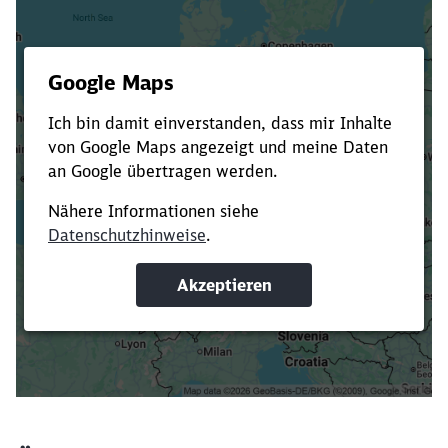
Es dauert dir zu lange?
Verkürze die Ladezeit, indem du Suchbegriffe
oder Filter hinzufügst.
Suchbegriffe eingeben
Filter setzen