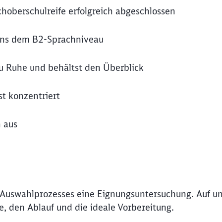
choberschulreife erfolgreich abgeschlossen
ens dem B2-Sprachniveau
u Ruhe und behältst den Überblick
t konzentriert
h aus
 Auswahlprozesses eine Eignungsuntersuchung. Auf un
Schl
de, den Ablauf und die ideale Vorbereitung.
Möchten Sie zu
weitergeleitet werden?