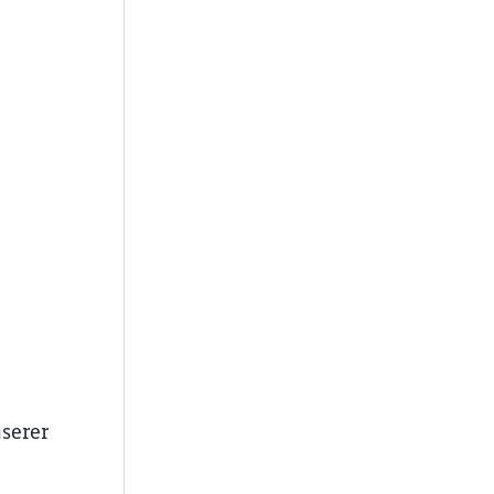
serer
ießen