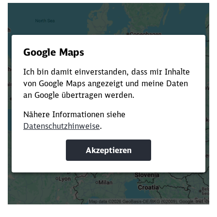
Es dauert dir zu lange?
Verkürze die Ladezeit, indem du Suchbegriffe
oder Filter hinzufügst.
Suchbegriffe eingeben
Filter setzen