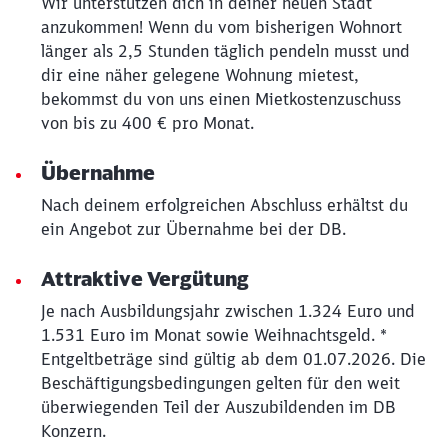
Wir unterstützen dich in deiner neuen Stadt
anzukommen! Wenn du vom bisherigen Wohnort
Schließen
Möchten Sie zu
weitergeleitet
länger als 2,5 Stunden täglich pendeln musst und
werden?
dir eine näher gelegene Wohnung mietest,
bekommst du von uns einen Mietkostenzuschuss
von bis zu 400 € pro Monat.
Abbrechen
Weiter
Übernahme
Nach deinem erfolgreichen Abschluss erhältst du
ein Angebot zur Übernahme bei der DB.
Attraktive Vergütung
Je nach Ausbildungsjahr zwischen 1.324 Euro und
1.531 Euro im Monat sowie Weihnachtsgeld. *
Entgeltbeträge sind gültig ab dem 01.07.2026. Die
Beschäftigungsbedingungen gelten für den weit
überwiegenden Teil der Auszubildenden im DB
Konzern.