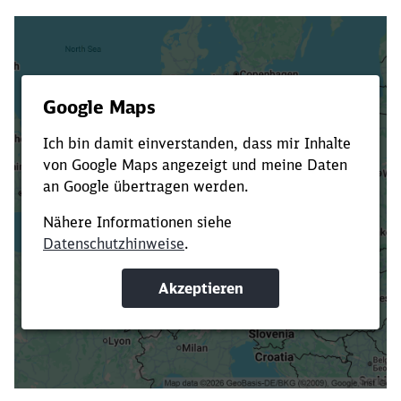
Es dauert dir zu lange?
Verkürze die Ladezeit, indem du Suchbegriffe
oder Filter hinzufügst.
Suchbegriffe eingeben
Filter setzen