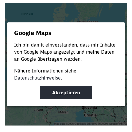
Es dauert dir zu lange?
Verkürze die Ladezeit, indem du Suchbegriffe
oder Filter hinzufügst.
Suchbegriffe eingeben
Filter setzen