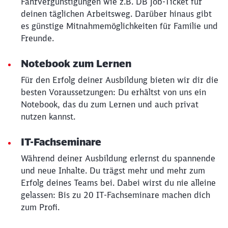
Fahrvergünstigungen wie z.B. DB Job-Ticket für
deinen täglichen Arbeitsweg. Darüber hinaus gibt
es günstige Mitnahmemöglichkeiten für Familie und
Freunde.
Notebook zum Lernen
Für den Erfolg deiner Ausbildung bieten wir dir die
besten Voraussetzungen: Du erhältst von uns ein
Notebook, das du zum Lernen und auch privat
nutzen kannst.
IT-Fachseminare
Schließen
Während deiner Ausbildung erlernst du spannende
Möchten Sie zu
weitergeleitet
und neue Inhalte. Du trägst mehr und mehr zum
werden?
Erfolg deines Teams bei. Dabei wirst du nie alleine
gelassen: Bis zu 20 IT-Fachseminare machen dich
Abbrechen
Weiter
zum Profi.