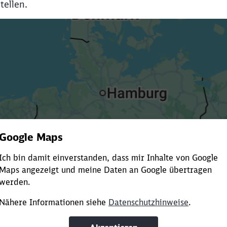
tellen.
Es dauert dir zu lange?
ürze die Ladezeit, indem du Suchbegriffe oder Filter hinzuf
Suchbegriffe eingeben
Filter setzen