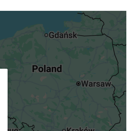
ügst.