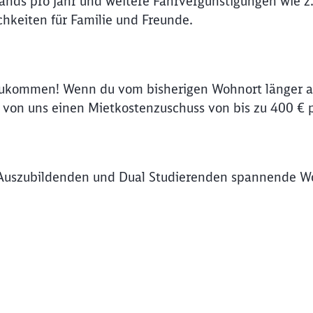
lands pro Jahr und weitere Fahrvergünstigungen wie z.
hkeiten für Familie und Freunde.
Abbrechen
Weiter
zukommen! Wenn du vom bisherigen Wohnort länger al
on uns einen Mietkostenzuschuss von bis zu 400 € 
Auszubildenden und Dual Studierenden spannende Wo