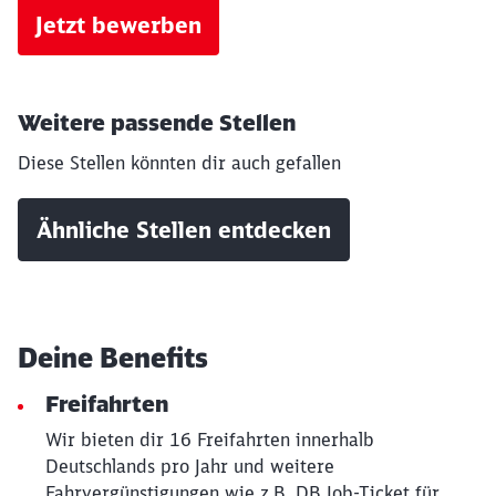
Jetzt bewerben
Weitere passende Stellen
Diese Stellen könnten dir auch gefallen
Ähnliche Stellen entdecken
Schließen
Möchten Sie zu
weitergeleitet
werden?
Deine Benefits
Abbrechen
Weiter
Freifahrten
Wir bieten dir 16 Freifahrten innerhalb
Deutschlands pro Jahr und weitere
Fahrvergünstigungen wie z.B. DB Job-Ticket für