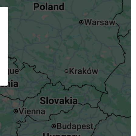
ügst.