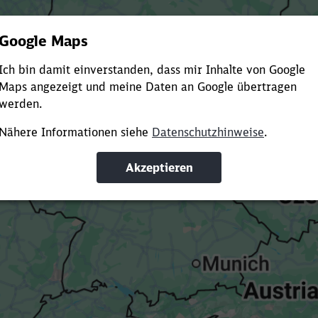
Es dauert dir zu lange?
ürze die Ladezeit, indem du Suchbegriffe oder Filter hinzuf
Suchbegriffe eingeben
Filter setzen