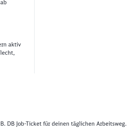
 ab
ern aktiv
lecht,
B. DB Job-Ticket für deinen täglichen Arbeitsweg.
ießen