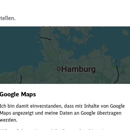
tellen.
Es dauert dir zu lange?
ürze die Ladezeit, indem du Suchbegriffe oder Filter hinzuf