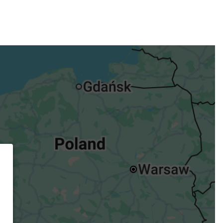
ügst.