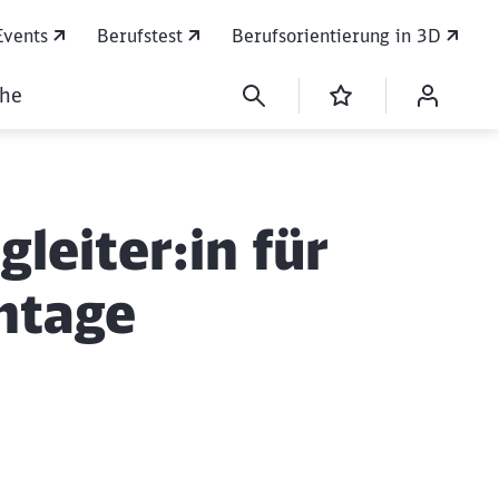
Events
Berufstest
Berufsorientierung in 3D
che
leiter:in für
ntage