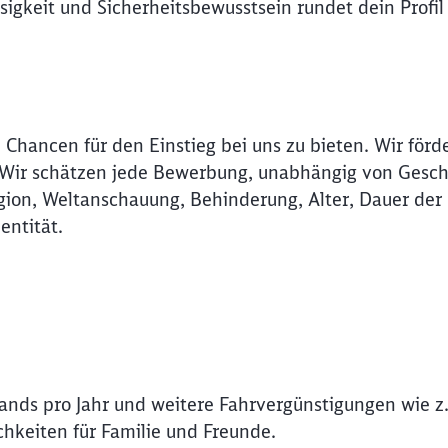
igkeit und Sicherheitsbewusstsein rundet dein Profil
 Chancen für den Einstieg bei uns zu bieten. Wir förd
. Wir schätzen jede Bewerbung, unabhängig von Gesch
ligion, Weltanschauung, Behinderung, Alter, Dauer der
entität.
lands pro Jahr und weitere Fahrvergünstigungen wie z.
Schl
Möchten Sie zu
weitergeleitet werden?
hkeiten für Familie und Freunde.