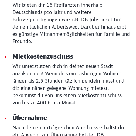
Wir bieten dir 16 Freifahrten innerhalb
Deutschlands pro Jahr und weitere
Fahrvergünstigungen wie z.B. DB Job-Ticket für
deinen täglichen Arbeitsweg. Darüber hinaus gibt
Schließen
es günstige Mitnahmemöglichkeiten für Familie und
Möchten Sie zu
weitergeleitet
Freunde.
werden?
Mietkostenzuschuss
Abbrechen
Weiter
Wir unterstützen dich in deiner neuen Stadt
anzukommen! Wenn du vom bisherigen Wohnort
länger als 2,5 Stunden täglich pendeln musst und
dir eine näher gelegene Wohnung mietest,
bekommst du von uns einen Mietkostenzuschuss
von bis zu 400 € pro Monat.
Übernahme
Nach deinem erfolgreichen Abschluss erhältst du
ein Angebot zur Übernahme bei der DB.