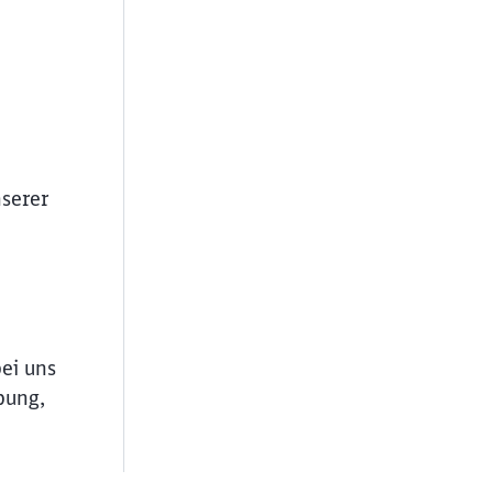
serer
bei uns
bung,
ießen