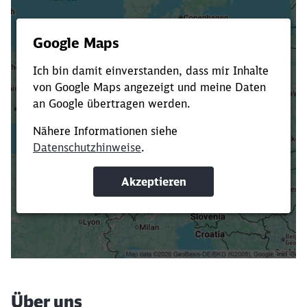
Es dauert dir zu lange?
Verkürze die Ladezeit, indem du Suchbegriffe
oder Filter hinzufügst.
Suchbegriffe eingeben
Filter setzen
Über uns