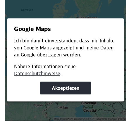
Es dauert dir zu lange?
Verkürze die Ladezeit, indem du Suchbegriffe
oder Filter hinzufügst.
Suchbegriffe eingeben
Filter setzen