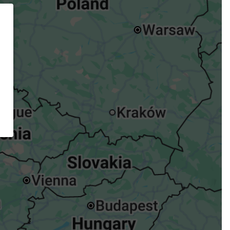
ügst.