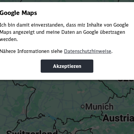
Es dauert dir zu lange?
ürze die Ladezeit, indem du Suchbegriffe oder Filter hinzuf
Suchbegriffe eingeben
Filter setzen