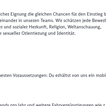
icher Eignung die gleichen Chancen für den Einstieg 
Miteinander in unseren Teams. Wir schätzen jede Bewer
r und sozialer Herkunft, Religion, Weltanschauung,
e sexueller Orientierung und Identität.
 besten Voraussetzungen: Du erhältst von uns ein mob
Schl
Möchten Sie zu
weitergeleitet werden?
lands pro Jahr und weitere Fahrvergünstigungen wie z.