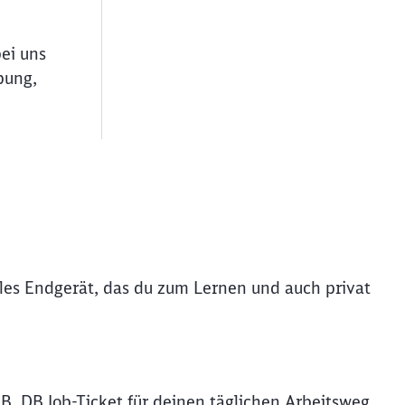
bei uns
bung,
iles Endgerät, das du zum Lernen und auch privat
ießen
B. DB Job-Ticket für deinen täglichen Arbeitsweg.