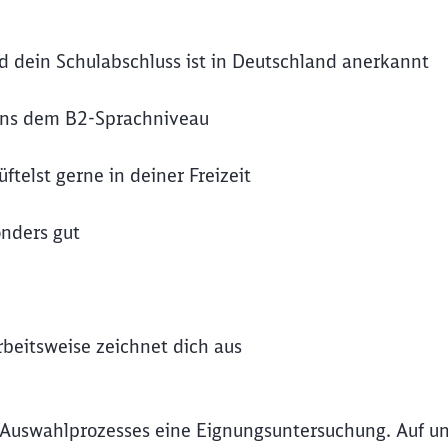
nd dein Schulabschluss ist in Deutschland anerkannt
ens dem B2-Sprachniveau
telst gerne in deiner Freizeit
onders gut
rbeitsweise zeichnet dich aus
Schl
Möchten Sie zu
weitergeleitet werden?
 Auswahlprozesses eine Eignungsuntersuchung. Auf un