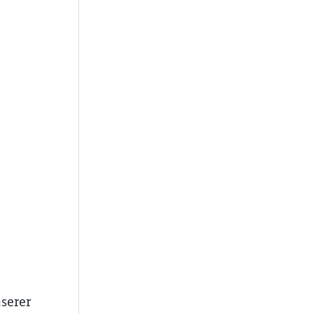
ießen
serer